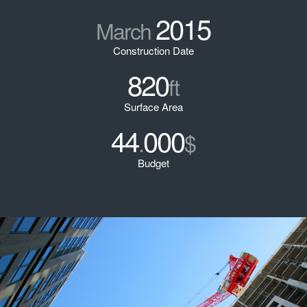
2015
March
Construction Date
820
ft
Surface Area
44
000
.
$
Budget