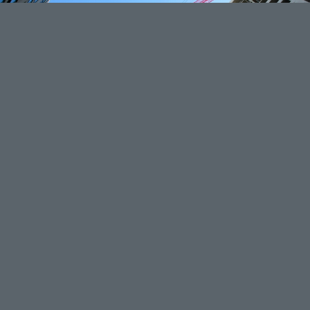
Crane Work
Lorem ipsum dolor sit amet, consectetuer adipiscing elit.
Aenean commodo ligula eget dolor. Aenean massa.