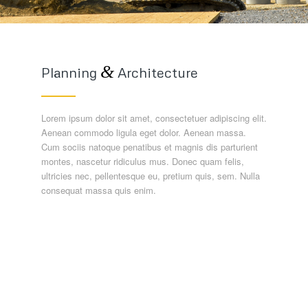
&
Planning
Architecture
Lorem ipsum dolor sit amet, consectetuer adipiscing elit.
Aenean commodo ligula eget dolor. Aenean massa.
Cum sociis natoque penatibus et magnis dis parturient
montes, nascetur ridiculus mus. Donec quam felis,
ultricies nec, pellentesque eu, pretium quis, sem. Nulla
consequat massa quis enim.