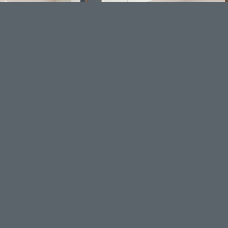
Furniture Selection
Lorem ipsum dolor sit amet, consectetuer adipiscing elit.
Aenean commodo ligula eget dolor. Aenean massa.