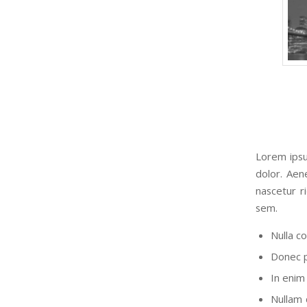
Lorem ipsu
dolor. Aen
nascetur r
sem.
Nulla c
Donec pe
In enim 
Nullam 