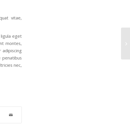
quat vitae,
ligula eget
ent montes,
r adipiscing
e penatibus
tricies nec,