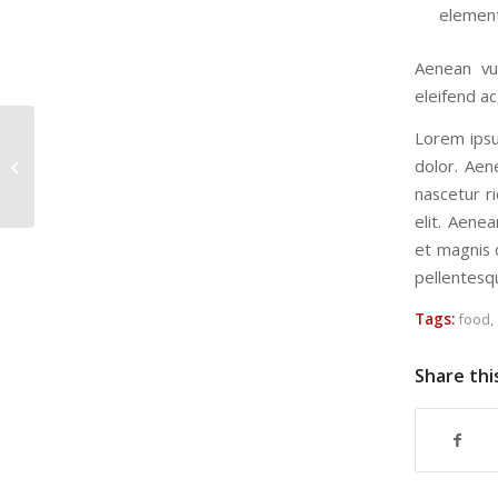
element
Aenean vul
eleifend ac
Lorem ipsu
dolor. Aen
A cool video entry
nascetur ri
elit. Aene
et magnis d
pellentesq
Tags:
food
,
Share thi