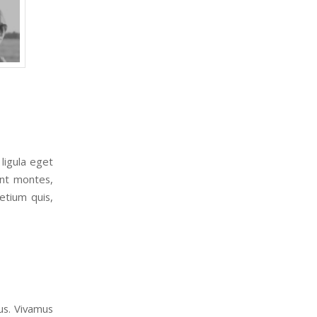
ligula eget
ent montes,
etium quis,
us. Vivamus