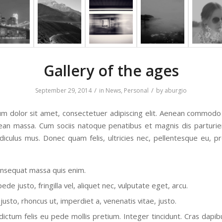
Gallery of the ages
/
/
September 29, 2014
in
News
,
Personal
by
aburgio
m dolor sit amet, consectetuer adipiscing elit. Aenean commodo 
ean massa. Cum sociis natoque penatibus et magnis dis parturi
idiculus mus. Donec quam felis, ultricies nec, pellentesque eu, pr
onsequat massa quis enim.
de justo, fringilla vel, aliquet nec, vulputate eget, arcu.
justo, rhoncus ut, imperdiet a, venenatis vitae, justo.
dictum felis eu pede mollis pretium. Integer tincidunt. Cras dapib