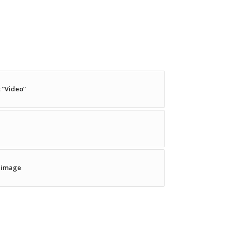
 “Video”
w image