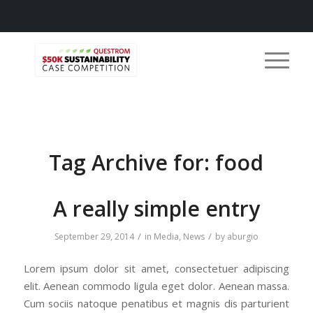
Tag Archive for:
food
A really simple entry
/
/
September 29, 2014
in
Media
,
News
by
aburgio
Lorem ipsum dolor sit amet, consectetuer adipiscing
elit. Aenean commodo ligula eget dolor. Aenean massa.
Cum sociis natoque penatibus et magnis dis parturient